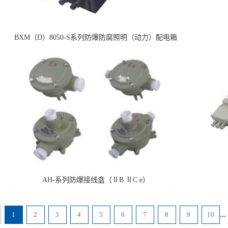
BXM（D）8050-S系列防爆防腐照明（动力）配电箱
AH-系列防爆接线盒（ⅡB ⅡC e）
...
1
2
3
4
5
6
7
8
9
10