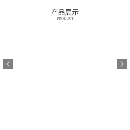
产品展示
PRODUCT