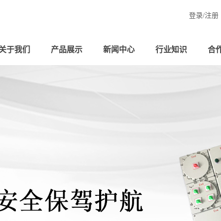
登录/
注册
关于我们
产品展示
新闻中心
行业知识
合