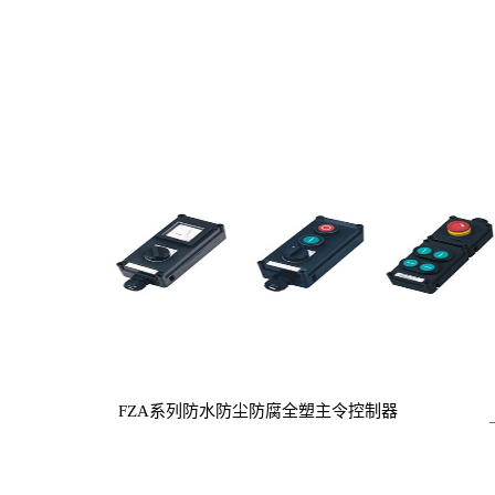
FZA系列防水防尘防腐全塑主令控制器