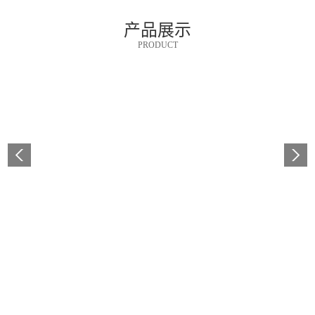
产品展示
PRODUCT