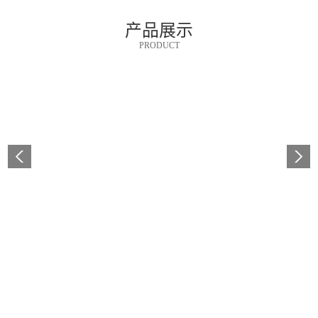
产品展示
PRODUCT