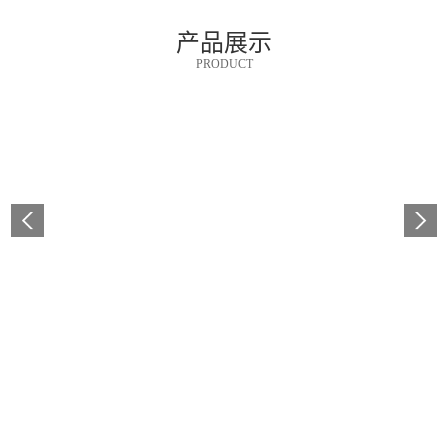
产品展示
PRODUCT