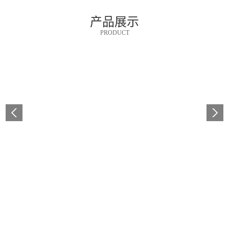
产品展示
PRODUCT