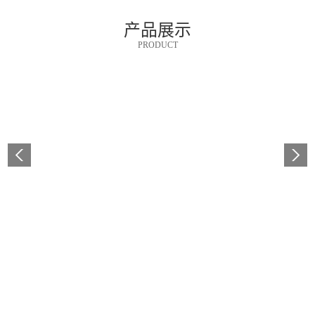
产品展示
PRODUCT