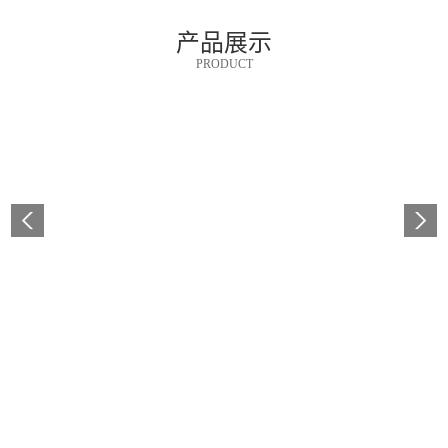
产品展示
PRODUCT