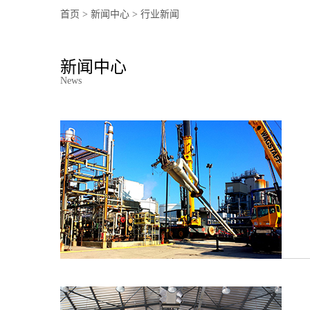
首页
>
新闻中心
>
行业新闻
新闻中心
News