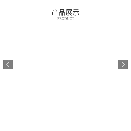
产品展示
PRODUCT