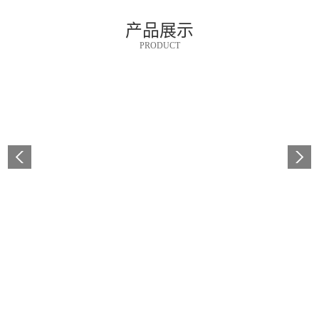
产品展示
PRODUCT