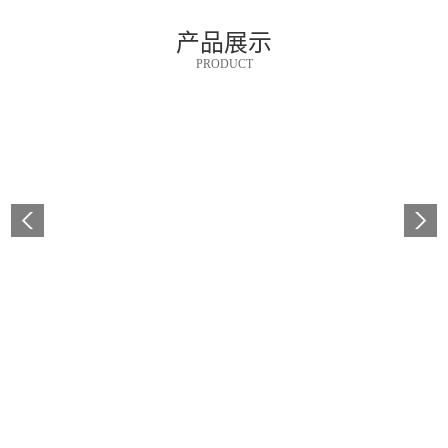
产品展示
PRODUCT