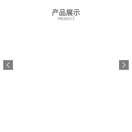
产品展示
PRODUCT