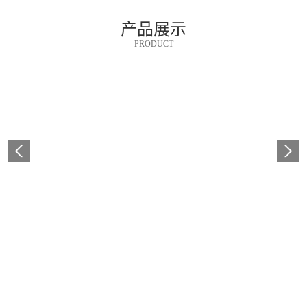
产品展示
PRODUCT