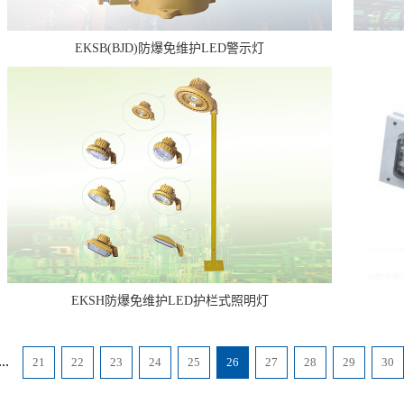
EKSB(BJD)防爆免维护LED警示灯
EKSH防爆免维护LED护栏式照明灯
...
21
22
23
24
25
26
27
28
29
30