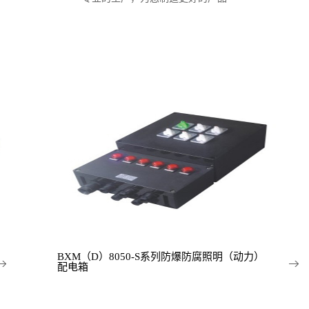
BXM（D）8050-S系列防爆防腐照明（动力）
配电箱