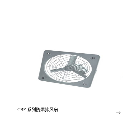
CBF-系列防爆排风扇