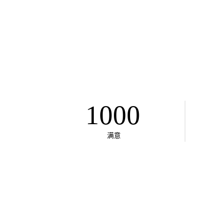
1000
满意